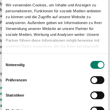
broad spectrum of consulting and services relating to
Wir verwenden Cookies, um Inhalte und Anzeigen zu
business mobility. The services on offer range from personal
personalisieren, Funktionen für soziale Medien anbieten
advice and events to training measures and networking with
zu können und die Zugriffe auf unsere Website zu
potential cooperation partners.
analysieren. Außerdem geben wir Informationen zu Ihrer
This saves costs, strengthens companies in competition,
Verwendung unserer Website an unsere Partner für
supports and motivates employees and protects the climate.
soziale Medien, Werbung und Analysen weiter. Unsere
Where mobility works well, the economy feels good. This is
Partner führen diese Informationen möglicherweise mit
why optimized mobility concepts play a key role in
weiteren Daten zusammen, die Sie ihnen bereitgestellt
companies' decisions about where to locate.
haben oder die sie im Rahmen Ihrer Nutzung der Dienste
gesammelt haben.
Einwilligungsauswahl
Notwendig
You can find more information on the network's objectives,
services, topics and events at
Präferenzen
www.zukunftsnetz-
mobilitaet.nrw.de
https://www.zukunftsnetz-
Statistiken
mobilitaet.nrw.de/wie-wir-
arbeiten/schwerpunkte/wirtschaft-und-betriebe