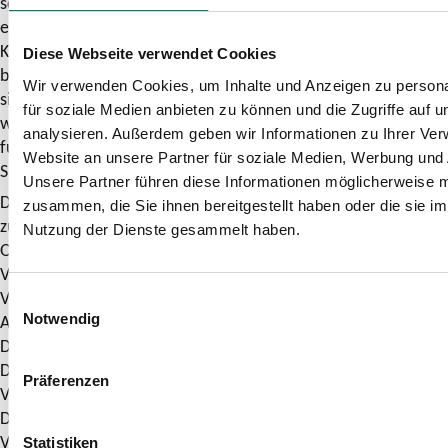
schnellstmöglichen Bearbeitung des Kundenanliegens
erhoben. Die Erhebung, Verarbeitung und Nutzung der
Kundendaten erfolgen nur, soweit diese für die Bearbeitung
Diese Webseite verwendet Cookies
bzw. Beantwortung der Anfrage/Beschwerde erforderlich
Wir verwenden Cookies, um Inhalte und Anzeigen zu persona
sind. Die von Dir zur Verfügung gestellten Informationen
für soziale Medien anbieten zu können und die Zugriffe auf 
werden darüber hinaus genutzt, um repräsentative und
analysieren. Außerdem geben wir Informationen zu Ihrer Ve
fundierte Aussagen zur Qualitäts- und Problementwicklung im
Website an unsere Partner für soziale Medien, Werbung und 
SPNV und ÖPNV treffen zu können.
Unsere Partner führen diese Informationen möglicherweise m
Dein Einverständnis vorausgesetzt, leiten wir Deine Anfrage
zusammen, die Sie ihnen bereitgestellt haben oder die sie i
zur Beantwortung gegebenenfalls an die zuständigen
Nutzung der Dienste gesammelt haben.
Organisationen (z. B. SPNV-/ÖPNV-Aufgabenträger,
Verkehrsunternehmen, Eisenbahninfrastrukturunternehmen,
Verkehrsverbünde) weiter. Sollte das Ergebnis im
Einwilligungsauswahl
Ausnahmefall nicht zu Deiner Zufriedenheit ausfallen, kannst
Notwendig
Du Dich an die „Schlichtungsstelle Nahverkehr“ wenden.
Diese ist eine unabhängige Einrichtung der
Präferenzen
Verbraucherzentrale Nordrhein-Westfalen, des Verbands
Deutscher Verkehrsunternehmen und von
Verkehrsunternehmen aus NRW. Beachte bitte, dass die
Statistiken