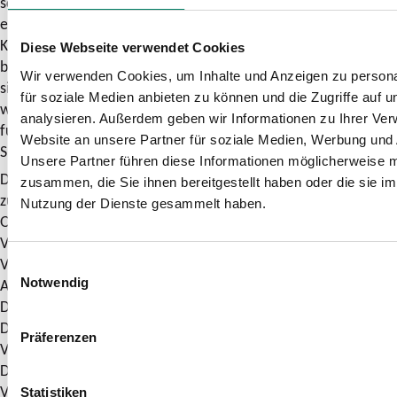
schnellstmöglichen Bearbeitung des Kundenanliegens
erhoben. Die Erhebung, Verarbeitung und Nutzung der
Kundendaten erfolgen nur, soweit diese für die Bearbeitung
Diese Webseite verwendet Cookies
bzw. Beantwortung der Anfrage/Beschwerde erforderlich
Wir verwenden Cookies, um Inhalte und Anzeigen zu persona
sind. Die von Dir zur Verfügung gestellten Informationen
für soziale Medien anbieten zu können und die Zugriffe auf 
werden darüber hinaus genutzt, um repräsentative und
analysieren. Außerdem geben wir Informationen zu Ihrer Ve
fundierte Aussagen zur Qualitäts- und Problementwicklung im
Website an unsere Partner für soziale Medien, Werbung und 
SPNV und ÖPNV treffen zu können.
Unsere Partner führen diese Informationen möglicherweise m
Dein Einverständnis vorausgesetzt, leiten wir Deine Anfrage
zusammen, die Sie ihnen bereitgestellt haben oder die sie i
zur Beantwortung gegebenenfalls an die zuständigen
Nutzung der Dienste gesammelt haben.
Organisationen (z. B. SPNV-/ÖPNV-Aufgabenträger,
Verkehrsunternehmen, Eisenbahninfrastrukturunternehmen,
Verkehrsverbünde) weiter. Sollte das Ergebnis im
Einwilligungsauswahl
Ausnahmefall nicht zu Deiner Zufriedenheit ausfallen, kannst
Notwendig
Du Dich an die „Schlichtungsstelle Nahverkehr“ wenden.
Diese ist eine unabhängige Einrichtung der
Präferenzen
Verbraucherzentrale Nordrhein-Westfalen, des Verbands
Deutscher Verkehrsunternehmen und von
Verkehrsunternehmen aus NRW. Beachte bitte, dass die
Statistiken