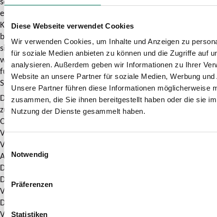
schnellstmöglichen Bearbeitung des Kundenanliegens
erhoben. Die Erhebung, Verarbeitung und Nutzung der
Kundendaten erfolgen nur, soweit diese für die Bearbeitung
Diese Webseite verwendet Cookies
bzw. Beantwortung der Anfrage/Beschwerde erforderlich
Wir verwenden Cookies, um Inhalte und Anzeigen zu persona
sind. Die von Dir zur Verfügung gestellten Informationen
für soziale Medien anbieten zu können und die Zugriffe auf 
werden darüber hinaus genutzt, um repräsentative und
analysieren. Außerdem geben wir Informationen zu Ihrer Ve
fundierte Aussagen zur Qualitäts- und Problementwicklung im
Website an unsere Partner für soziale Medien, Werbung und 
SPNV und ÖPNV treffen zu können.
Unsere Partner führen diese Informationen möglicherweise m
Dein Einverständnis vorausgesetzt, leiten wir Deine Anfrage
zusammen, die Sie ihnen bereitgestellt haben oder die sie i
zur Beantwortung gegebenenfalls an die zuständigen
Nutzung der Dienste gesammelt haben.
Organisationen (z. B. SPNV-/ÖPNV-Aufgabenträger,
Verkehrsunternehmen, Eisenbahninfrastrukturunternehmen,
Verkehrsverbünde) weiter. Sollte das Ergebnis im
Einwilligungsauswahl
Ausnahmefall nicht zu Deiner Zufriedenheit ausfallen, kannst
Notwendig
Du Dich an die „Schlichtungsstelle Nahverkehr“ wenden.
Diese ist eine unabhängige Einrichtung der
Präferenzen
Verbraucherzentrale Nordrhein-Westfalen, des Verbands
Deutscher Verkehrsunternehmen und von
Verkehrsunternehmen aus NRW. Beachte bitte, dass die
Statistiken