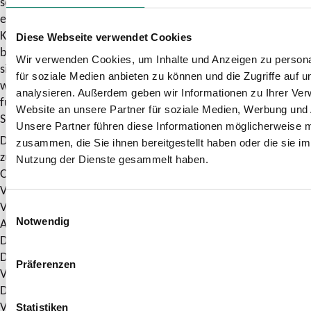
schnellstmöglichen Bearbeitung des Kundenanliegens
erhoben. Die Erhebung, Verarbeitung und Nutzung der
Kundendaten erfolgen nur, soweit diese für die Bearbeitung
Diese Webseite verwendet Cookies
bzw. Beantwortung der Anfrage/Beschwerde erforderlich
Wir verwenden Cookies, um Inhalte und Anzeigen zu persona
sind. Die von Dir zur Verfügung gestellten Informationen
für soziale Medien anbieten zu können und die Zugriffe auf 
werden darüber hinaus genutzt, um repräsentative und
analysieren. Außerdem geben wir Informationen zu Ihrer Ve
fundierte Aussagen zur Qualitäts- und Problementwicklung im
Website an unsere Partner für soziale Medien, Werbung und 
SPNV und ÖPNV treffen zu können.
Unsere Partner führen diese Informationen möglicherweise m
Dein Einverständnis vorausgesetzt, leiten wir Deine Anfrage
zusammen, die Sie ihnen bereitgestellt haben oder die sie i
zur Beantwortung gegebenenfalls an die zuständigen
Nutzung der Dienste gesammelt haben.
Organisationen (z. B. SPNV-/ÖPNV-Aufgabenträger,
Verkehrsunternehmen, Eisenbahninfrastrukturunternehmen,
Verkehrsverbünde) weiter. Sollte das Ergebnis im
Einwilligungsauswahl
Ausnahmefall nicht zu Deiner Zufriedenheit ausfallen, kannst
Notwendig
Du Dich an die „Schlichtungsstelle Nahverkehr“ wenden.
Diese ist eine unabhängige Einrichtung der
Präferenzen
Verbraucherzentrale Nordrhein-Westfalen, des Verbands
Deutscher Verkehrsunternehmen und von
Verkehrsunternehmen aus NRW. Beachte bitte, dass die
Statistiken