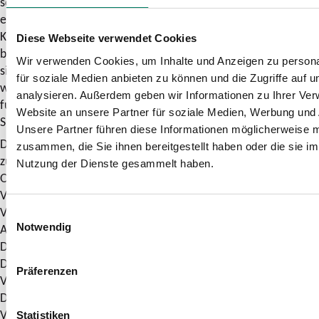
schnellstmöglichen Bearbeitung des Kundenanliegens
erhoben. Die Erhebung, Verarbeitung und Nutzung der
Kundendaten erfolgen nur, soweit diese für die Bearbeitung
Diese Webseite verwendet Cookies
bzw. Beantwortung der Anfrage/Beschwerde erforderlich
Wir verwenden Cookies, um Inhalte und Anzeigen zu persona
sind. Die von Dir zur Verfügung gestellten Informationen
für soziale Medien anbieten zu können und die Zugriffe auf 
werden darüber hinaus genutzt, um repräsentative und
analysieren. Außerdem geben wir Informationen zu Ihrer Ve
fundierte Aussagen zur Qualitäts- und Problementwicklung im
Website an unsere Partner für soziale Medien, Werbung und 
SPNV und ÖPNV treffen zu können.
Unsere Partner führen diese Informationen möglicherweise m
Dein Einverständnis vorausgesetzt, leiten wir Deine Anfrage
zusammen, die Sie ihnen bereitgestellt haben oder die sie i
zur Beantwortung gegebenenfalls an die zuständigen
Nutzung der Dienste gesammelt haben.
Organisationen (z. B. SPNV-/ÖPNV-Aufgabenträger,
Verkehrsunternehmen, Eisenbahninfrastrukturunternehmen,
Verkehrsverbünde) weiter. Sollte das Ergebnis im
Einwilligungsauswahl
Ausnahmefall nicht zu Deiner Zufriedenheit ausfallen, kannst
Notwendig
Du Dich an die „Schlichtungsstelle Nahverkehr“ wenden.
Diese ist eine unabhängige Einrichtung der
Präferenzen
Verbraucherzentrale Nordrhein-Westfalen, des Verbands
Deutscher Verkehrsunternehmen und von
Verkehrsunternehmen aus NRW. Beachte bitte, dass die
Statistiken