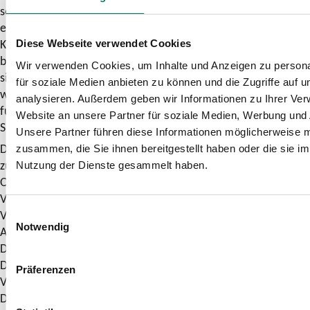
schnellstmöglichen Bearbeitung des Kundenanliegens
erhoben. Die Erhebung, Verarbeitung und Nutzung der
Kundendaten erfolgen nur, soweit diese für die Bearbeitung
Diese Webseite verwendet Cookies
bzw. Beantwortung der Anfrage/Beschwerde erforderlich
Wir verwenden Cookies, um Inhalte und Anzeigen zu persona
sind. Die von Dir zur Verfügung gestellten Informationen
für soziale Medien anbieten zu können und die Zugriffe auf 
werden darüber hinaus genutzt, um repräsentative und
analysieren. Außerdem geben wir Informationen zu Ihrer Ve
fundierte Aussagen zur Qualitäts- und Problementwicklung im
Website an unsere Partner für soziale Medien, Werbung und 
SPNV und ÖPNV treffen zu können.
Unsere Partner führen diese Informationen möglicherweise m
Dein Einverständnis vorausgesetzt, leiten wir Deine Anfrage
zusammen, die Sie ihnen bereitgestellt haben oder die sie i
zur Beantwortung gegebenenfalls an die zuständigen
Nutzung der Dienste gesammelt haben.
Organisationen (z. B. SPNV-/ÖPNV-Aufgabenträger,
Verkehrsunternehmen, Eisenbahninfrastrukturunternehmen,
Einwilligungsauswahl
Verkehrsverbünde) weiter. Sollte das Ergebnis im
Notwendig
Ausnahmefall nicht zu Deiner Zufriedenheit ausfallen, kannst
Du Dich an die „Schlichtungsstelle Nahverkehr“ wenden.
Diese ist eine unabhängige Einrichtung der
Präferenzen
Verbraucherzentrale Nordrhein-Westfalen, des Verbands
Deutscher Verkehrsunternehmen und von