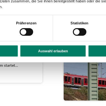
 Daten zusammen, die Sie ihnen bereitgestellt haben oder die s
n.
Präferenzen
Statistiken
zum
r die
Auswahl erlauben
 ab 01. Januar 63 Euro
1,9 Prozent •
 startet...