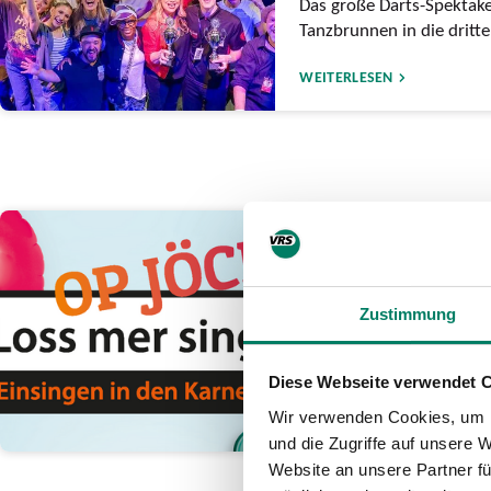
Das große Darts-Spektak
Tanzbrunnen in die dritt
WEITERLESEN
12.01.2026
„Loss mer singe o
„Druckluft“ räum
Zustimmung
Band lässt in Bonn „Kasa
hinter sich
Diese Webseite verwendet 
Wir verwenden Cookies, um I
WEITERLESEN
und die Zugriffe auf unsere 
Website an unsere Partner fü