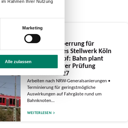
ie im Rahmen Ihrer Nutzung
Marketing
17.12.2025
Zweite Bausperrung für
Elektronisches Stellwerk Köln
Hauptbahnhof: Bahn plant
Alle zulassen
nach intensiver Prüfung
Termin in 2027
Arbeiten nach NRW-Generalsanierungen •
Terminierung für geringstmögliche
Auswirkungen auf Fahrgäste rund um
Bahnknoten...
WEITERLESEN