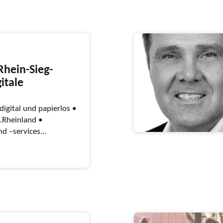
Rhein-Sieg-
gitale
igital und papierlos •
.Rheinland •
d –services...