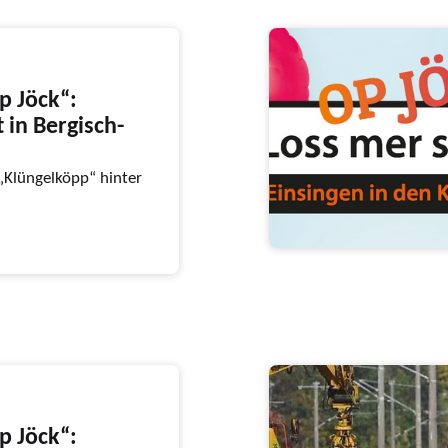
p Jöck“:
 in Bergisch-
 „Klüngelköpp“ hinter
p Jöck“: