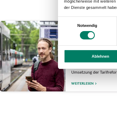
möglicherweise mit weiteren
der Dienste gesammelt habe
Einwilligungsauswahl
Notwendig
19.12.2025
Das ändert sich 
Jahreswechsel fü
Fahrgäste im VRS
Ablehnen
Deutschlandticket kostet
• VRS-Tarife steigen um 
Umsetzung der Tarifreform
WEITERLESEN