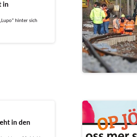
 in
„Lupo“ hinter sich
teht in den