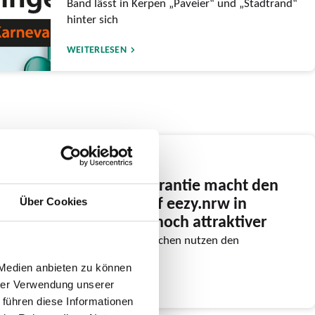
Band lässt in Kerpen „Paveier“ und „Stadtrand“
hinter sich
WEITERLESEN
06.01.2026
Neue Preisgarantie macht den
digitalen Tarif eezy.nrw in
Über Cookies
diesem Jahr noch attraktiver
Immer mehr Menschen nutzen den
landesweiten Tarif
 Medien anbieten zu können
hrer Verwendung unserer
WEITERLESEN
 führen diese Informationen