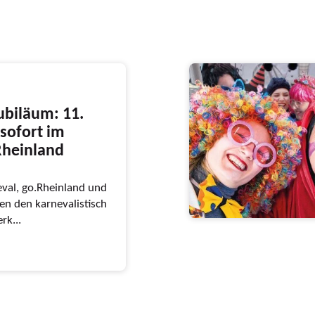
ubiläum: 11.
sofort im
Rheinland
val, go.Rheinland und
n den karnevalistisch
rk...