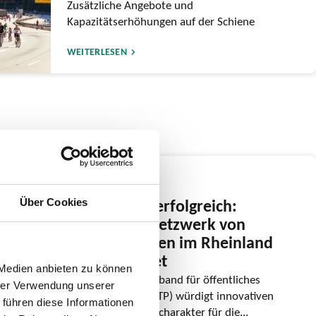
Zusätzliche Angebote und
Kapazitätserhöhungen auf der Schiene
WEITERLESEN
24.06.2026
Gemeinsam erfolgreich:
Über Cookies
Regionales Netzwerk von
Mobilstationen im Rheinland
ausgezeichnet
 Medien anbieten zu können
Internationaler Verband für öffentliches
hrer Verwendung unserer
Verkehrswesen (UITP) würdigt innovativen
 führen diese Informationen
Beitrag mit Modellcharakter für die...