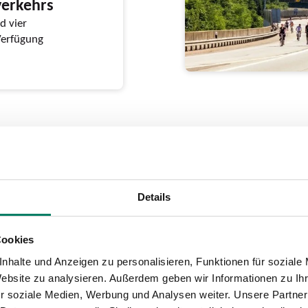
verkehrs
d vier
Verfügung
winnt beim
Details
ward
e Imagekampagne “Wir
Cookies
nhalte und Anzeigen zu personalisieren, Funktionen für soziale
Website zu analysieren. Außerdem geben wir Informationen zu I
r soziale Medien, Werbung und Analysen weiter. Unsere Partner