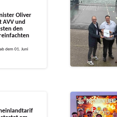
ister Oliver
it AVV und
sten den
ereinfachten
 ab dem 01. Juni
heinlandtarif
startet am