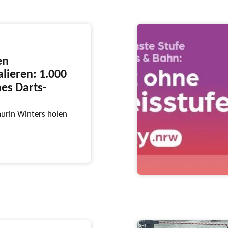
en
lieren: 1.000
hes Darts-
aurin Winters holen