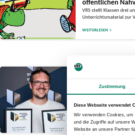
öffentlichen Nah
VRS stellt Klassen drei un
Unterrichtsmaterial zur 
WEITERLESEN
26.06.2026
go.Rheinland ge
Zustimmung
German Brand A
Auszeichnung für mutig
Diese Webseite verwendet 
sind dran.”
Wir verwenden Cookies, um I
und die Zugriffe auf unsere 
WEITERLESEN
Website an unsere Partner fü