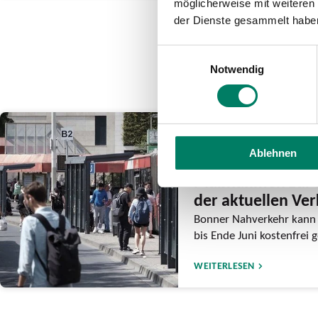
möglicherweise mit weiteren
der Dienste gesammelt habe
Einwilligungsauswahl
Notwendig
12.06.2026
Ablehnen
Bonner Stadtrat b
Maßnahmen zur 
der aktuellen Ve
Bonner Nahverkehr kann 
bis Ende Juni kostenfrei
WEITERLESEN