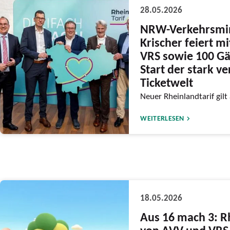
28.05.2026
NRW-Verkehrsmin
Krischer feiert m
VRS sowie 100 Gä
Start der stark v
Ticketwelt
Neuer Rheinlandtarif gilt
WEITERLESEN
18.05.2026
Aus 16 mach 3: R
von AVV und VRS 