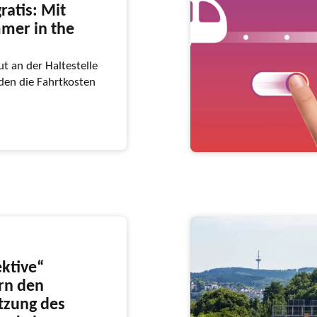
ratis: Mit
mer in the
t an der Haltestelle
en die Fahrtkosten
ktive“
ern den
utzung des