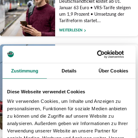
Deutschlandticket kostet ab 01.
Januar 63 Euro • VRS-Tarife steigen
um 1,9 Prozent • Umsetzung der
Tarifreform startet...
WEITERLESEN
17.12.2025
Zweite Bausperrung für
Elektronisches Stellwerk
Zustimmung
Details
Über Cookies
Köln Hauptbahnhof: Bahn
plant nach intensiver
Prüfung Termin in 2027
Diese Webseite verwendet Cookies
Arbeiten nach NRW-
Generalsanierungen • Terminierung
Wir verwenden Cookies, um Inhalte und Anzeigen zu
für geringstmögliche Auswirkungen
personalisieren, Funktionen für soziale Medien anbieten
auf Fahrgäste rund um Bahnknoten...
zu können und die Zugriffe auf unsere Website zu
analysieren. Außerdem geben wir Informationen zu Ihrer
WEITERLESEN
Verwendung unserer Website an unsere Partner für