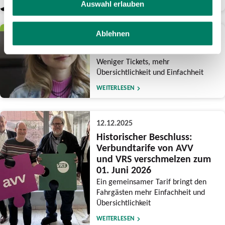
WEITERLESEN
Auswahl erlauben
Ablehnen
15.12.2025
Reform des NRW-Tarifs
Weniger Tickets, mehr
Übersichtlichkeit und Einfachheit
WEITERLESEN
12.12.2025
Historischer Beschluss:
Verbundtarife von AVV
und VRS verschmelzen zum
01. Juni 2026
Ein gemeinsamer Tarif bringt den
Fahrgästen mehr Einfachheit und
Übersichtlichkeit
WEITERLESEN