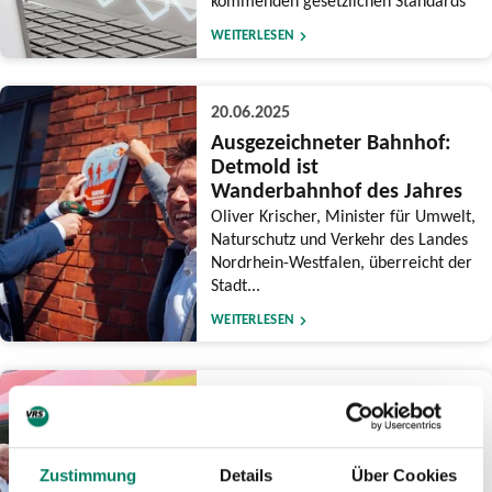
kommenden gesetzlichen Standards
WEITERLESEN
20.06.2025
Ausgezeichneter Bahnhof:
Detmold ist
Wanderbahnhof des Jahres
Oliver Krischer, Minister für Umwelt,
Naturschutz und Verkehr des Landes
Nordrhein-Westfalen, überreicht der
Stadt...
WEITERLESEN
16.06.2025
Meilenstein beim
Wiederaufbau der
Eifelstrecke erreicht:
Zustimmung
Details
Über Cookies