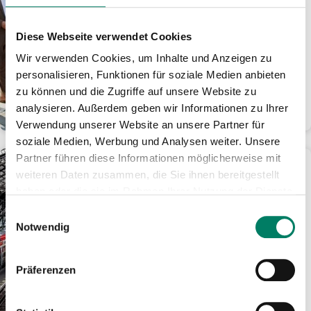
Erstmals seit der Flut
durchgehende Züge von
Gerolstein bis Köln
Diese Webseite verwendet Cookies
20 Brücken, betroffene Stationen und
Wir verwenden Cookies, um Inhalte und Anzeigen zu
10 Kilometer Bahndamm erneuert •
personalisieren, Funktionen für soziale Medien anbieten
Gesamte Leit- und Sicherungstechnik
zu können und die Zugriffe auf unsere Website zu
modernisiert...
analysieren. Außerdem geben wir Informationen zu Ihrer
WEITERLESEN
Verwendung unserer Website an unsere Partner für
soziale Medien, Werbung und Analysen weiter. Unsere
Partner führen diese Informationen möglicherweise mit
04.06.2025
weiteren Daten zusammen, die Sie ihnen bereitgestellt
Köln: Zugverkehr läuft
haben oder die sie im Rahmen Ihrer Nutzung der Dienste
nach Ende der
gesammelt haben.
Bombenentschärfung
Einwilligungsauswahl
Notwendig
wieder an
Hohenzollernbrücke wieder
befahrbar • Züge halten in Köln
Präferenzen
Messe/Deutz • Vereinzelte
Einschränkungen bis Tagesende
noch...