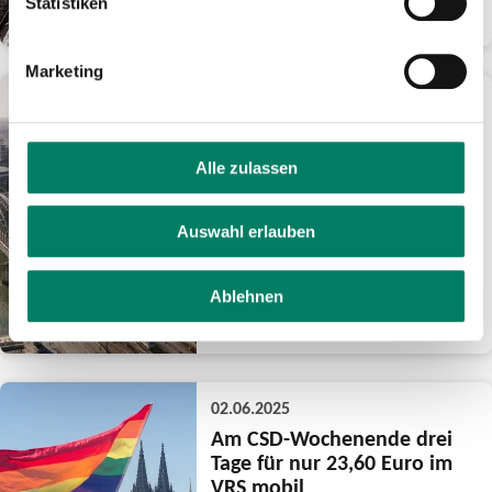
Statistiken
WEITERLESEN
Marketing
03.06.2025
Bombenentschärfung in
Köln-Deutz am Mittwoch,
Alle zulassen
04.06.2025
Notwendige
Evakuierungsmaßnahmen
Auswahl erlauben
verursachen erhebliche
Einschränkungen im Bus und
Bahnverkehr
Ablehnen
WEITERLESEN
02.06.2025
Am CSD-Wochenende drei
Tage für nur 23,60 Euro im
VRS mobil