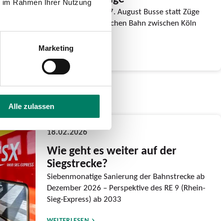
ie im Rahmen Ihrer Nutzung
Vom 27. März bis 7. August Busse statt Züge
auf der Oberbergischen Bahn zwischen Köln
Hansaring und...
Marketing
WEITERLESEN
Alle zulassen
18.02.2026
Wie geht es weiter auf der
Siegstrecke?
Siebenmonatige Sanierung der Bahnstrecke ab
Dezember 2026 – Perspektive des RE 9 (Rhein-
Sieg-Express) ab 2033
WEITERLESEN