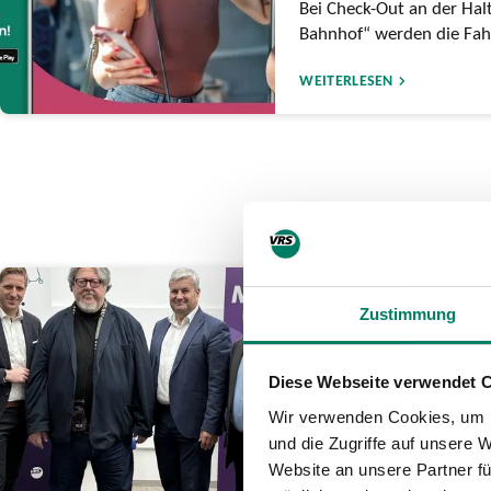
Bei Check-Out an der Hal
Bahnhof“ werden die Fahr
WEITERLESEN
27.02.2026
Zustimmung
Gremien von VRS
go.Rheinland kon
Diese Webseite verwendet 
sich
Wir verwenden Cookies, um I
Einstimmige Wahlvoten al
und die Zugriffe auf unsere 
für anstehende Legislatu
Website an unsere Partner fü