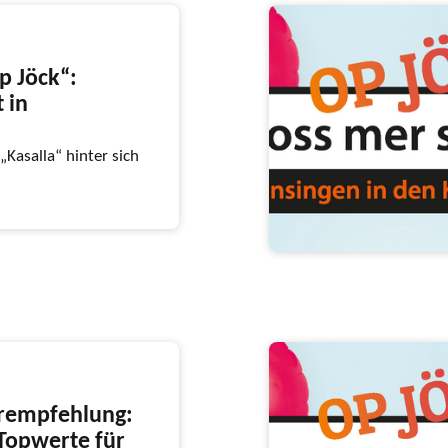
p Jöck“:
 in
„Kasalla“ hinter sich
erempfehlung:
 Topwerte für