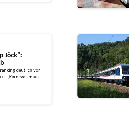
p Jöck“:
ab
anking deutlich vor
 +++ „Karnevalsmaus“