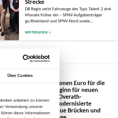
Strecke
DB Regio setzt Fahrzeuge des Typs Talent 2 drei
Monate früher ein – SPNV-Aufgabenträger
go.Rheinland und SPNV-Nord sowie...
WEITERLESEN
27.02.2026
Über Cookies
Über 20 Millionen Euro für die
RB 25: Baubeginn für neuen
Haltepunkt „Overath-
 Medien anbieten zu können
Vilkerath“, modernisierte
hrer Verwendung unserer
Stationen, neue Brücken und
 führen diese Informationen
Bahnübergänge