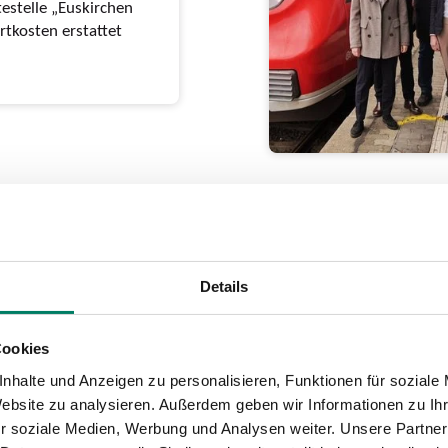
testelle „Euskirchen
tkosten erstattet
Details
 und
stituieren
Cookies
nhalte und Anzeigen zu personalisieren, Funktionen für soziale
s positive Vorzeichen
Website zu analysieren. Außerdem geben wir Informationen zu I
rperiode
r soziale Medien, Werbung und Analysen weiter. Unsere Partner