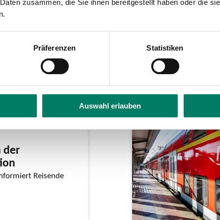
 Daten zusammen, die Sie ihnen bereitgestellt haben oder die s
n.
Präferenzen
Statistiken
Auswahl erlauben
 der
ion
informiert Reisende