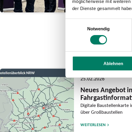
möglicherweise mit weiteren
WEITERLESEN
der Dienste gesammelt habe
Einwilligungsauswahl
Notwendig
Ablehnen
25.02.2026
Neues Angebot in
Fahrgastinformat
Digitale Baustellenkarte 
über Großbaustellen
WEITERLESEN