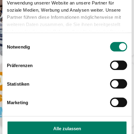
Verwendung unserer Website an unsere Partner für
Wie geht es weiter auf der
soziale Medien, Werbung und Analysen weiter. Unsere
Siegstrecke?
Partner führen diese Informationen möglicherweise mit
Siebenmonatige Sanierung der
weiteren Daten zusammen, die Sie ihnen bereitgestellt
Bahnstrecke ab Dezember 2026 –
haben oder die sie im Rahmen Ihrer Nutzung der Dienste
Perspektive des RE 9 (Rhein-Sieg-
gesammelt haben.
Express) ab 2033
Einwilligungsauswahl
Notwendig
WEITERLESEN
Präferenzen
10.02.2026
„Loss mer singe op Jöck“:
Statistiken
Druckluft räumt ab
Band gewinnt im Gesamtranking
deutlich vor Kasalla und Klüngelköpp
Marketing
+++ „Karnevalsmaus“ wird auf allen
„LMS op...
WEITERLESEN
Alle zulassen