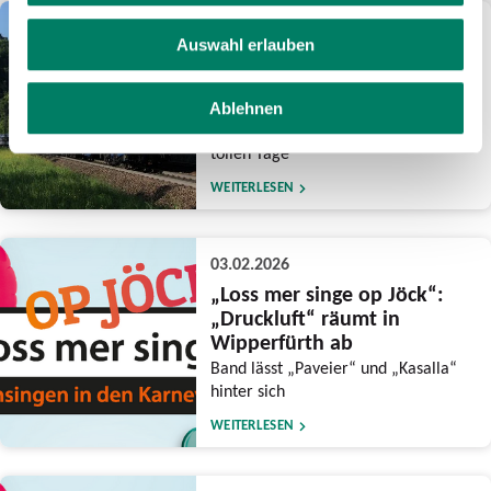
10.02.2026
Auswahl erlauben
Mit dem Zug zum Karneval
nach Kölle
Zusätzliche Züge, mehr Sitzplätze
Ablehnen
und ein praktisches Ticket für die
tollen Tage
WEITERLESEN
03.02.2026
„Loss mer singe op Jöck“:
„Druckluft“ räumt in
Wipperfürth ab
Band lässt „Paveier“ und „Kasalla“
hinter sich
WEITERLESEN