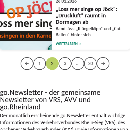
26.01.2026
„Loss mer singe op Jöck“:
„Druckluft“ räumt in
Dormagen ab
Band lässt „Klüngelköpp“ und „Cat
Ballou“ hinter sich
WEITERLESEN
1
2
3
...
30
go.Newsletter - der gemeinsame
Newsletter von VRS, AVV und
go.Rheinland
Der monatlich erscheinende go.Newsletter enthält wichtige
Informationen des Verkehrsverbundes Rhein-Sieg (VRS), des
Aachener Verkehrsverbundes (AVV) sowie Informationen von