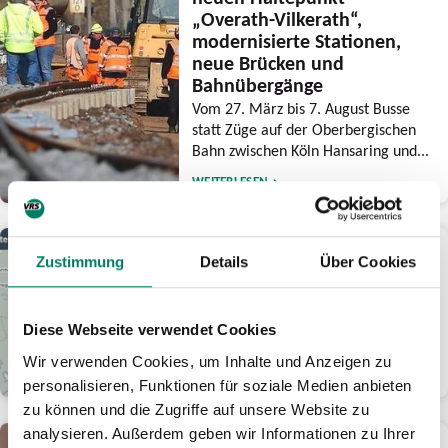
„Overath-Vilkerath“,
modernisierte Stationen,
neue Brücken und
Bahnübergänge
Vom 27. März bis 7. August Busse
statt Züge auf der Oberbergischen
Bahn zwischen Köln Hansaring und...
WEITERLESEN
25.02.2026
Zustimmung
Details
Über Cookies
Neues Angebot in der
Fahrgastinformation
Digitale Baustellenkarte informiert
Diese Webseite verwendet Cookies
Reisende über Großbaustellen
Wir verwenden Cookies, um Inhalte und Anzeigen zu
WEITERLESEN
personalisieren, Funktionen für soziale Medien anbieten
zu können und die Zugriffe auf unsere Website zu
analysieren. Außerdem geben wir Informationen zu Ihrer
18.02.2026