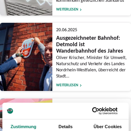
kommenden gesetzlichen Standards
WEITERLESEN
20.06.2025
Ausgezeichneter Bahnhof:
Detmold ist
Wanderbahnhof des Jahres
Oliver Krischer, Minister für Umwelt,
Naturschutz und Verkehr des Landes
Nordrhein-Westfalen, überreicht der
Stadt...
WEITERLESEN
16.06.2025
Meilenstein beim
Wiederaufbau der
Eifelstrecke erreicht:
Zustimmung
Details
Über Cookies