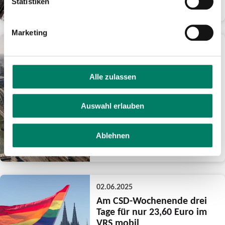
Statistiken
WEITERLESEN
Marketing
03.06.2025
Bombenentschärfung in
Köln-Deutz am Mittwoch,
Alle zulassen
04.06.2025
Notwendige
Evakuierungsmaßnahmen
Auswahl erlauben
verursachen erhebliche
Einschränkungen im Bus und
Bahnverkehr
Ablehnen
WEITERLESEN
02.06.2025
Am CSD-Wochenende drei
Tage für nur 23,60 Euro im
VRS mobil