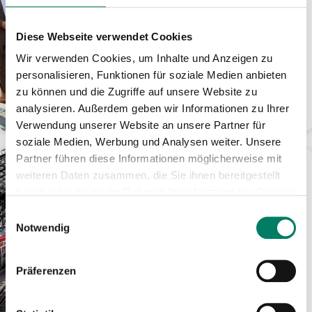
Erstmals seit der Flut
durchgehende Züge von
Gerolstein bis Köln
Diese Webseite verwendet Cookies
20 Brücken, betroffene Stationen und
Wir verwenden Cookies, um Inhalte und Anzeigen zu
10 Kilometer Bahndamm erneuert •
personalisieren, Funktionen für soziale Medien anbieten
Gesamte Leit- und Sicherungstechnik
zu können und die Zugriffe auf unsere Website zu
modernisiert...
analysieren. Außerdem geben wir Informationen zu Ihrer
WEITERLESEN
Verwendung unserer Website an unsere Partner für
soziale Medien, Werbung und Analysen weiter. Unsere
Partner führen diese Informationen möglicherweise mit
04.06.2025
weiteren Daten zusammen, die Sie ihnen bereitgestellt
Köln: Zugverkehr läuft
haben oder die sie im Rahmen Ihrer Nutzung der Dienste
nach Ende der
gesammelt haben.
Bombenentschärfung
Einwilligungsauswahl
Notwendig
wieder an
Hohenzollernbrücke wieder
befahrbar • Züge halten in Köln
Präferenzen
Messe/Deutz • Vereinzelte
Einschränkungen bis Tagesende
noch...