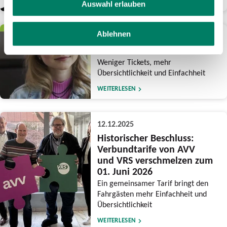
WEITERLESEN
Auswahl erlauben
Ablehnen
15.12.2025
Reform des NRW-Tarifs
Weniger Tickets, mehr
Übersichtlichkeit und Einfachheit
WEITERLESEN
12.12.2025
Historischer Beschluss:
Verbundtarife von AVV
und VRS verschmelzen zum
01. Juni 2026
Ein gemeinsamer Tarif bringt den
Fahrgästen mehr Einfachheit und
Übersichtlichkeit
WEITERLESEN