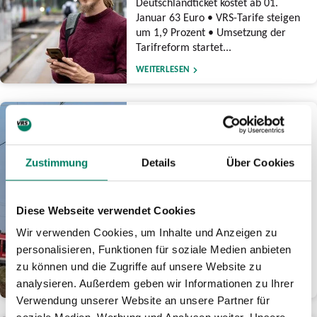
Deutschlandticket kostet ab 01.
Januar 63 Euro • VRS-Tarife steigen
um 1,9 Prozent • Umsetzung der
Tarifreform startet...
WEITERLESEN
17.12.2025
Zweite Bausperrung für
Elektronisches Stellwerk
Zustimmung
Details
Über Cookies
Köln Hauptbahnhof: Bahn
plant nach intensiver
Prüfung Termin in 2027
Diese Webseite verwendet Cookies
Arbeiten nach NRW-
Generalsanierungen • Terminierung
Wir verwenden Cookies, um Inhalte und Anzeigen zu
für geringstmögliche Auswirkungen
personalisieren, Funktionen für soziale Medien anbieten
auf Fahrgäste rund um Bahnknoten...
zu können und die Zugriffe auf unsere Website zu
analysieren. Außerdem geben wir Informationen zu Ihrer
WEITERLESEN
Verwendung unserer Website an unsere Partner für