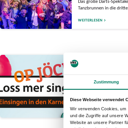
Das große Darts-Spektak
Tanzbrunnen in die dritt
WEITERLESEN
12.01.2026
„Loss mer singe o
„Druckluft“ räum
Zustimmung
Band lässt in Bonn „Kasa
hinter sich
Diese Webseite verwendet 
Wir verwenden Cookies, um I
WEITERLESEN
und die Zugriffe auf unsere 
Website an unsere Partner fü