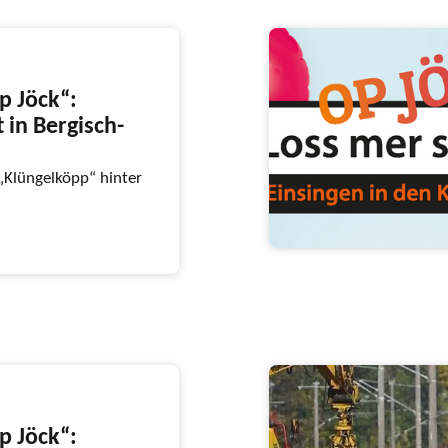
p Jöck“:
 in Bergisch-
 „Klüngelköpp“ hinter
p Jöck“: