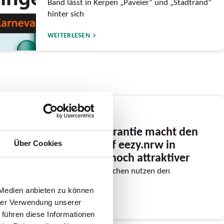
Band lässt in Kerpen „Paveier“ und „Stadtrand“
hinter sich
WEITERLESEN
06.01.2026
Neue Preisgarantie macht den
digitalen Tarif eezy.nrw in
Über Cookies
diesem Jahr noch attraktiver
Immer mehr Menschen nutzen den
landesweiten Tarif
 Medien anbieten zu können
hrer Verwendung unserer
WEITERLESEN
 führen diese Informationen