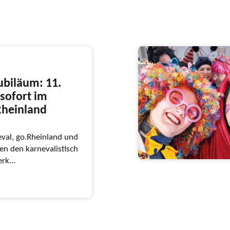
ubiläum: 11.
sofort im
Rheinland
val, go.Rheinland und
n den karnevalistisch
rk...