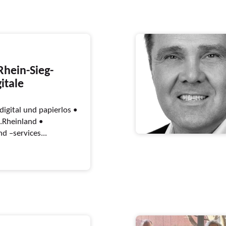
Rhein-Sieg-
gitale
igital und papierlos •
.Rheinland •
d –services...