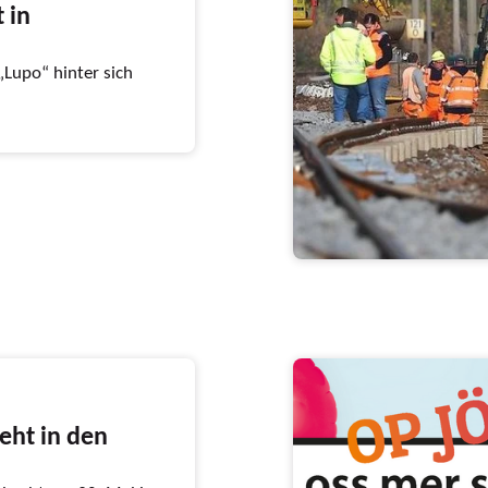
 in
„Lupo“ hinter sich
teht in den