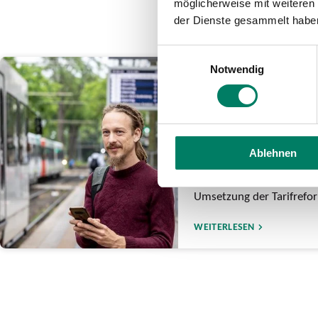
möglicherweise mit weiteren
der Dienste gesammelt habe
Einwilligungsauswahl
Notwendig
19.12.2025
Das ändert sich 
Jahreswechsel fü
Fahrgäste im VRS
Ablehnen
Deutschlandticket kostet
• VRS-Tarife steigen um 
Umsetzung der Tarifreform
WEITERLESEN