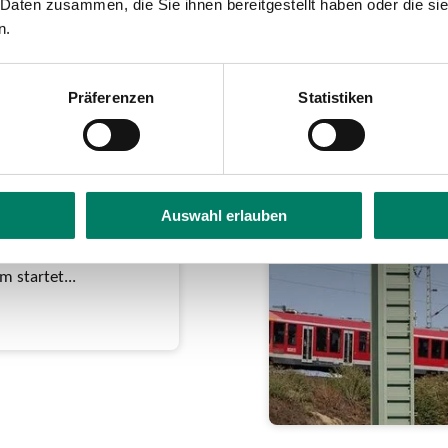
 Daten zusammen, die Sie ihnen bereitgestellt haben oder die s
n.
Präferenzen
Statistiken
zum
r die
Auswahl erlauben
 ab 01. Januar 63 Euro
1,9 Prozent •
 startet...