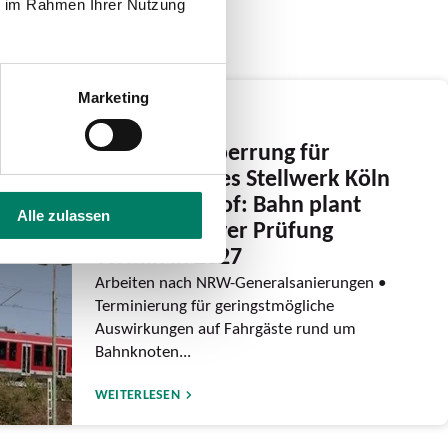
ie im Rahmen Ihrer Nutzung
Marketing
17.12.2025
Zweite Bausperrung für
Elektronisches Stellwerk Köln
Hauptbahnhof: Bahn plant
Alle zulassen
nach intensiver Prüfung
Termin in 2027
Arbeiten nach NRW-Generalsanierungen •
Terminierung für geringstmögliche
Auswirkungen auf Fahrgäste rund um
Bahnknoten...
WEITERLESEN