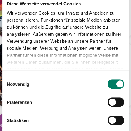
Tage für nur 24 Euro im
Diese Webseite verwendet Cookies
Rheinland mobil
Wir verwenden Cookies, um Inhalte und Anzeigen zu
Ticket-Angebot ist online oder als
personalisieren, Funktionen für soziale Medien anbieten
Handyticket erhältlich
zu können und die Zugriffe auf unsere Website zu
WEITERLESEN
analysieren. Außerdem geben wir Informationen zu Ihrer
Verwendung unserer Website an unsere Partner für
soziale Medien, Werbung und Analysen weiter. Unsere
01.06.2026
Partner führen diese Informationen möglicherweise mit
KöllePally lässt den
weiteren Daten zusammen, die Sie ihnen bereitgestellt
Tanzbrunnen eskalieren:
haben oder die sie im Rahmen Ihrer Nutzung der Dienste
1.000 Fans feiern kölsches
gesammelt haben.
Darts-Spektakel
Einwilligungsauswahl
Notwendig
Ausbilder Schmidt und Laurin
Winters holen sich den Final-Sieg
WEITERLESEN
Präferenzen
Statistiken
01.06.2026
Aus gutem Grund: Fünf