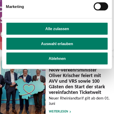
Euro Guthaben für
Marketing
frühsommerliche Fahrten
mit eezy.nrw
Verkehrsverbünde feiern mit der
Aktion ihre Tarifreformen und wollen
Alle zulassen
den Luftlinientarif noch bekannter
machen
Auswahl erlauben
WEITERLESEN
Ablehnen
28.05.2026
NRW-Verkehrsminister
Oliver Krischer feiert mit
AVV und VRS sowie 100
Gästen den Start der stark
vereinfachten Ticketwelt
Neuer Rheinlandtarif gilt ab dem 01.
Juni
WEITERLESEN