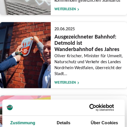
kommenden gesetzlichen Standards
WEITERLESEN
20.06.2025
Ausgezeichneter Bahnhof:
Detmold ist
Wanderbahnhof des Jahres
Oliver Krischer, Minister für Umwelt,
Naturschutz und Verkehr des Landes
Nordrhein-Westfalen, überreicht der
Stadt...
WEITERLESEN
16.06.2025
Meilenstein beim
Wiederaufbau der
Eifelstrecke erreicht:
Zustimmung
Details
Über Cookies