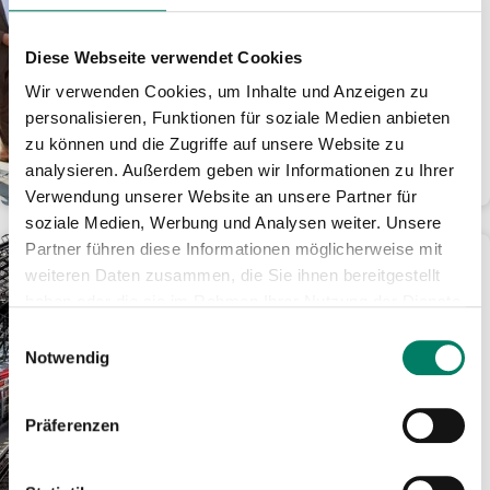
Erstmals seit der Flut
durchgehende Züge von
Gerolstein bis Köln
Diese Webseite verwendet Cookies
20 Brücken, betroffene Stationen und
Wir verwenden Cookies, um Inhalte und Anzeigen zu
10 Kilometer Bahndamm erneuert •
personalisieren, Funktionen für soziale Medien anbieten
Gesamte Leit- und Sicherungstechnik
zu können und die Zugriffe auf unsere Website zu
modernisiert...
analysieren. Außerdem geben wir Informationen zu Ihrer
WEITERLESEN
Verwendung unserer Website an unsere Partner für
soziale Medien, Werbung und Analysen weiter. Unsere
Partner führen diese Informationen möglicherweise mit
04.06.2025
weiteren Daten zusammen, die Sie ihnen bereitgestellt
Köln: Zugverkehr läuft
haben oder die sie im Rahmen Ihrer Nutzung der Dienste
nach Ende der
gesammelt haben.
Bombenentschärfung
Einwilligungsauswahl
Notwendig
wieder an
Hohenzollernbrücke wieder
befahrbar • Züge halten in Köln
Präferenzen
Messe/Deutz • Vereinzelte
Einschränkungen bis Tagesende
noch...