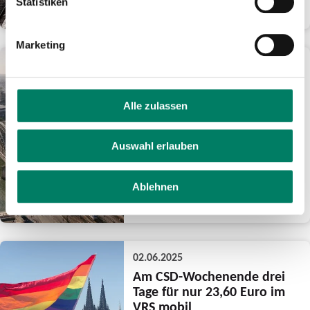
Statistiken
WEITERLESEN
Marketing
03.06.2025
Bombenentschärfung in
Köln-Deutz am Mittwoch,
Alle zulassen
04.06.2025
Notwendige
Evakuierungsmaßnahmen
Auswahl erlauben
verursachen erhebliche
Einschränkungen im Bus und
Bahnverkehr
Ablehnen
WEITERLESEN
02.06.2025
Am CSD-Wochenende drei
Tage für nur 23,60 Euro im
VRS mobil