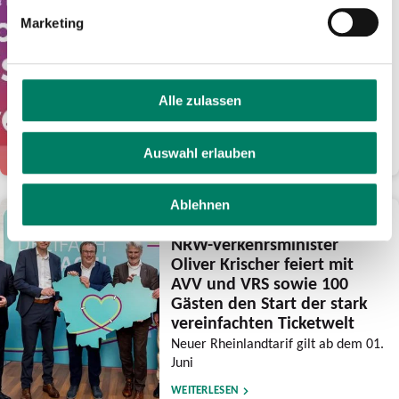
Euro Guthaben für
Marketing
frühsommerliche Fahrten
mit eezy.nrw
Verkehrsverbünde feiern mit der
Aktion ihre Tarifreformen und wollen
Alle zulassen
den Luftlinientarif noch bekannter
machen
Auswahl erlauben
WEITERLESEN
Ablehnen
28.05.2026
NRW-Verkehrsminister
Oliver Krischer feiert mit
AVV und VRS sowie 100
Gästen den Start der stark
vereinfachten Ticketwelt
Neuer Rheinlandtarif gilt ab dem 01.
Juni
WEITERLESEN