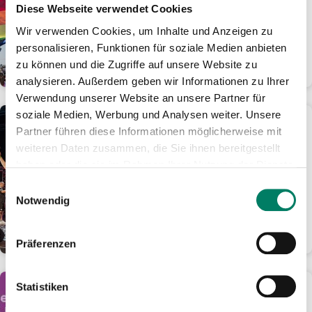
Tage für nur 24 Euro im
Diese Webseite verwendet Cookies
Rheinland mobil
Wir verwenden Cookies, um Inhalte und Anzeigen zu
Ticket-Angebot ist online oder als
personalisieren, Funktionen für soziale Medien anbieten
Handyticket erhältlich
zu können und die Zugriffe auf unsere Website zu
WEITERLESEN
analysieren. Außerdem geben wir Informationen zu Ihrer
Verwendung unserer Website an unsere Partner für
soziale Medien, Werbung und Analysen weiter. Unsere
01.06.2026
Partner führen diese Informationen möglicherweise mit
KöllePally lässt den
weiteren Daten zusammen, die Sie ihnen bereitgestellt
Tanzbrunnen eskalieren:
haben oder die sie im Rahmen Ihrer Nutzung der Dienste
1.000 Fans feiern kölsches
gesammelt haben.
Darts-Spektakel
Einwilligungsauswahl
Notwendig
Ausbilder Schmidt und Laurin
Winters holen sich den Final-Sieg
WEITERLESEN
Präferenzen
Statistiken
01.06.2026
Aus gutem Grund: Fünf