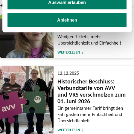
WEITERLESEN
Auswahl erlauben
Ablehnen
15.12.2025
Reform des NRW-Tarifs
Weniger Tickets, mehr
Übersichtlichkeit und Einfachheit
WEITERLESEN
12.12.2025
Historischer Beschluss:
Verbundtarife von AVV
und VRS verschmelzen zum
01. Juni 2026
Ein gemeinsamer Tarif bringt den
Fahrgästen mehr Einfachheit und
Übersichtlichkeit
WEITERLESEN