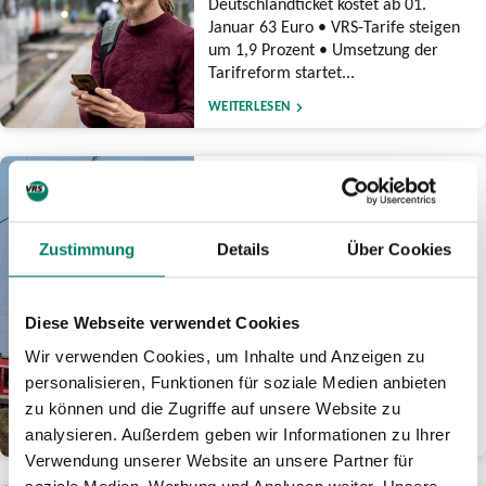
Deutschlandticket kostet ab 01.
Januar 63 Euro • VRS-Tarife steigen
um 1,9 Prozent • Umsetzung der
Tarifreform startet...
WEITERLESEN
17.12.2025
Zweite Bausperrung für
Elektronisches Stellwerk
Zustimmung
Details
Über Cookies
Köln Hauptbahnhof: Bahn
plant nach intensiver
Prüfung Termin in 2027
Diese Webseite verwendet Cookies
Arbeiten nach NRW-
Generalsanierungen • Terminierung
Wir verwenden Cookies, um Inhalte und Anzeigen zu
für geringstmögliche Auswirkungen
personalisieren, Funktionen für soziale Medien anbieten
auf Fahrgäste rund um Bahnknoten...
zu können und die Zugriffe auf unsere Website zu
analysieren. Außerdem geben wir Informationen zu Ihrer
WEITERLESEN
Verwendung unserer Website an unsere Partner für