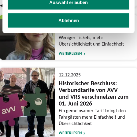
WEITERLESEN
Auswahl erlauben
Ablehnen
15.12.2025
Reform des NRW-Tarifs
Weniger Tickets, mehr
Übersichtlichkeit und Einfachheit
WEITERLESEN
12.12.2025
Historischer Beschluss:
Verbundtarife von AVV
und VRS verschmelzen zum
01. Juni 2026
Ein gemeinsamer Tarif bringt den
Fahrgästen mehr Einfachheit und
Übersichtlichkeit
WEITERLESEN