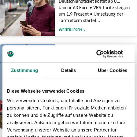
Deutschlandticket kostet ab 01.
Januar 63 Euro • VRS-Tarife steigen
um 1,9 Prozent • Umsetzung der
Tarifreform startet...
WEITERLESEN
17.12.2025
Zweite Bausperrung für
Elektronisches Stellwerk
Zustimmung
Details
Über Cookies
Köln Hauptbahnhof: Bahn
plant nach intensiver
Prüfung Termin in 2027
Diese Webseite verwendet Cookies
Arbeiten nach NRW-
Generalsanierungen • Terminierung
Wir verwenden Cookies, um Inhalte und Anzeigen zu
für geringstmögliche Auswirkungen
personalisieren, Funktionen für soziale Medien anbieten
auf Fahrgäste rund um Bahnknoten...
zu können und die Zugriffe auf unsere Website zu
analysieren. Außerdem geben wir Informationen zu Ihrer
WEITERLESEN
Verwendung unserer Website an unsere Partner für