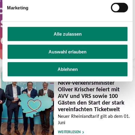
Euro Guthaben für
Marketing
frühsommerliche Fahrten
mit eezy.nrw
Verkehrsverbünde feiern mit der
Aktion ihre Tarifreformen und wollen
Alle zulassen
den Luftlinientarif noch bekannter
machen
Auswahl erlauben
WEITERLESEN
Ablehnen
28.05.2026
NRW-Verkehrsminister
Oliver Krischer feiert mit
AVV und VRS sowie 100
Gästen den Start der stark
vereinfachten Ticketwelt
Neuer Rheinlandtarif gilt ab dem 01.
Juni
WEITERLESEN