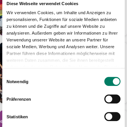
Tage für nur 24 Euro im
Diese Webseite verwendet Cookies
Rheinland mobil
Wir verwenden Cookies, um Inhalte und Anzeigen zu
Ticket-Angebot ist online oder als
personalisieren, Funktionen für soziale Medien anbieten
Handyticket erhältlich
zu können und die Zugriffe auf unsere Website zu
WEITERLESEN
analysieren. Außerdem geben wir Informationen zu Ihrer
Verwendung unserer Website an unsere Partner für
soziale Medien, Werbung und Analysen weiter. Unsere
01.06.2026
Partner führen diese Informationen möglicherweise mit
KöllePally lässt den
weiteren Daten zusammen, die Sie ihnen bereitgestellt
Tanzbrunnen eskalieren:
haben oder die sie im Rahmen Ihrer Nutzung der Dienste
1.000 Fans feiern kölsches
gesammelt haben.
Darts-Spektakel
Einwilligungsauswahl
Notwendig
Ausbilder Schmidt und Laurin
Winters holen sich den Final-Sieg
WEITERLESEN
Präferenzen
Statistiken
01.06.2026
Aus gutem Grund: Fünf