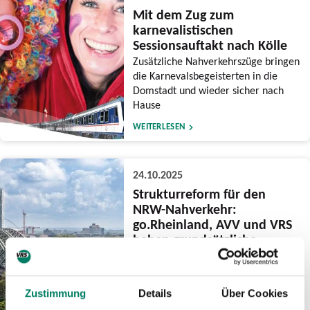
Mit dem Zug zum
karnevalistischen
Sessionsauftakt nach Kölle
Zusätzliche Nahverkehrszüge bringen
die Karnevalsbegeisterten in die
Domstadt und wieder sicher nach
Hause
WEITERLESEN
24.10.2025
Strukturreform für den
NRW-Nahverkehr:
go.Rheinland, AVV und VRS
haben grundsätzliche
Bedenken
Eingaben und flankierende
Gutachten benennen erhebliche
Zustimmung
Details
Über Cookies
Risiken und offene Fragestellungen –