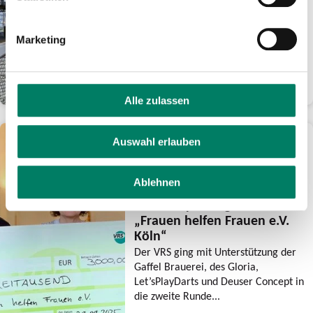
Hbf in Betrieb
Inbetriebnahme der 2. Baustufe vom
14. bis 24. November •
Marketing
Umfangreiche Fahrplanänderungen
im Fern- und Nahverkehr •...
WEITERLESEN
Alle zulassen
30.09.2025
Auswahl erlauben
Comedienne Mirja
Regensburg unterstützt
Ablehnen
auch in diesem Jahr mit
KöllePally-Preisgeld
„Frauen helfen Frauen e.V.
Köln“
Der VRS ging mit Unterstützung der
Gaffel Brauerei, des Gloria,
Let’sPlayDarts und Deuser Concept in
die zweite Runde...