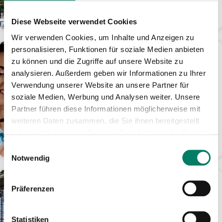
Gesetz wäre laut...
WEITERLESEN
Diese Webseite verwendet Cookies
Wir verwenden Cookies, um Inhalte und Anzeigen zu
personalisieren, Funktionen für soziale Medien anbieten
16.10.2025
zu können und die Zugriffe auf unsere Website zu
An- und Abreise gratis: Mit
analysieren. Außerdem geben wir Informationen zu Ihrer
der VRS eezy.nrw-App zu
Verwendung unserer Website an unsere Partner für
„Bonn leuchtet“
soziale Medien, Werbung und Analysen weiter. Unsere
Bei Check-in oder Check-out an
Partner führen diese Informationen möglicherweise mit
verschiedenen Haltepunkten im
Stadtzentrum werden die Kosten
weiteren Daten zusammen, die Sie ihnen bereitgestellt
erstattet
haben oder die sie im Rahmen Ihrer Nutzung der Dienste
gesammelt haben.
WEITERLESEN
Einwilligungsauswahl
Notwendig
07.10.2025
Präferenzen
DB nimmt Ende November
das neue moderne
Stellwerk für den Kölner
Statistiken