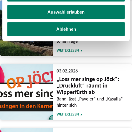
10.02.2026
Auswahl erlauben
Mit dem Zug zum Karneval
nach Kölle
Zusätzliche Züge, mehr Sitzplätze
Ablehnen
und ein praktisches Ticket für die
tollen Tage
WEITERLESEN
03.02.2026
„Loss mer singe op Jöck“:
„Druckluft“ räumt in
Wipperfürth ab
Band lässt „Paveier“ und „Kasalla“
hinter sich
WEITERLESEN