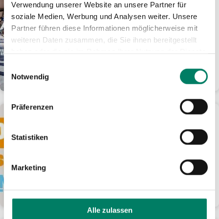
Verwendung unserer Website an unsere Partner für
Wie geht es weiter auf der
soziale Medien, Werbung und Analysen weiter. Unsere
Siegstrecke?
Partner führen diese Informationen möglicherweise mit
Siebenmonatige Sanierung der
weiteren Daten zusammen, die Sie ihnen bereitgestellt
Bahnstrecke ab Dezember 2026 –
haben oder die sie im Rahmen Ihrer Nutzung der Dienste
Perspektive des RE 9 (Rhein-Sieg-
gesammelt haben.
Express) ab 2033
Einwilligungsauswahl
Notwendig
WEITERLESEN
Präferenzen
10.02.2026
„Loss mer singe op Jöck“:
Statistiken
Druckluft räumt ab
Band gewinnt im Gesamtranking
deutlich vor Kasalla und Klüngelköpp
Marketing
+++ „Karnevalsmaus“ wird auf allen
„LMS op...
WEITERLESEN
Alle zulassen