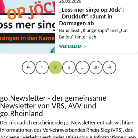
26.01.2026
„Loss mer singe op Jöck“:
„Druckluft“ räumt in
Dormagen ab
Band lässt „Klüngelköpp“ und „Cat
Ballou“ hinter sich
WEITERLESEN
1
2
3
...
30
go.Newsletter - der gemeinsame
Newsletter von VRS, AVV und
go.Rheinland
Der monatlich erscheinende go.Newsletter enthält wichtige
Informationen des Verkehrsverbundes Rhein-Sieg (VRS), des
Aachener Verkehrsverbundes (AVV) sowie Informationen von