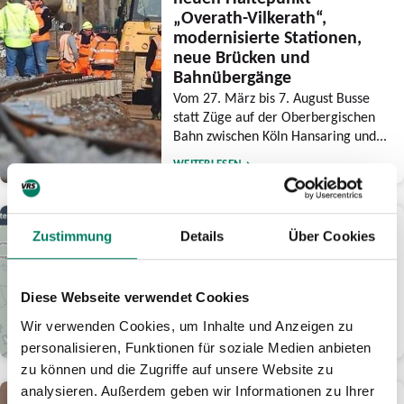
„Overath-Vilkerath“,
modernisierte Stationen,
neue Brücken und
Bahnübergänge
Vom 27. März bis 7. August Busse
statt Züge auf der Oberbergischen
Bahn zwischen Köln Hansaring und...
WEITERLESEN
25.02.2026
Zustimmung
Details
Über Cookies
Neues Angebot in der
Fahrgastinformation
Digitale Baustellenkarte informiert
Diese Webseite verwendet Cookies
Reisende über Großbaustellen
Wir verwenden Cookies, um Inhalte und Anzeigen zu
WEITERLESEN
personalisieren, Funktionen für soziale Medien anbieten
zu können und die Zugriffe auf unsere Website zu
analysieren. Außerdem geben wir Informationen zu Ihrer
18.02.2026