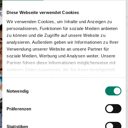
Gesetz wäre laut...
WEITERLESEN
Diese Webseite verwendet Cookies
Wir verwenden Cookies, um Inhalte und Anzeigen zu
personalisieren, Funktionen für soziale Medien anbieten
16.10.2025
zu können und die Zugriffe auf unsere Website zu
An- und Abreise gratis: Mit
analysieren. Außerdem geben wir Informationen zu Ihrer
der VRS eezy.nrw-App zu
Verwendung unserer Website an unsere Partner für
„Bonn leuchtet“
soziale Medien, Werbung und Analysen weiter. Unsere
Bei Check-in oder Check-out an
Partner führen diese Informationen möglicherweise mit
verschiedenen Haltepunkten im
Stadtzentrum werden die Kosten
weiteren Daten zusammen, die Sie ihnen bereitgestellt
erstattet
haben oder die sie im Rahmen Ihrer Nutzung der Dienste
gesammelt haben.
WEITERLESEN
Einwilligungsauswahl
Notwendig
07.10.2025
Präferenzen
DB nimmt Ende November
das neue moderne
Stellwerk für den Kölner
Statistiken