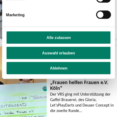
Hbf in Betrieb
Inbetriebnahme der 2. Baustufe vom
14. bis 24. November •
Marketing
Umfangreiche Fahrplanänderungen
im Fern- und Nahverkehr •...
WEITERLESEN
Alle zulassen
30.09.2025
Auswahl erlauben
Comedienne Mirja
Regensburg unterstützt
Ablehnen
auch in diesem Jahr mit
KöllePally-Preisgeld
„Frauen helfen Frauen e.V.
Köln“
Der VRS ging mit Unterstützung der
Gaffel Brauerei, des Gloria,
Let’sPlayDarts und Deuser Concept in
die zweite Runde...