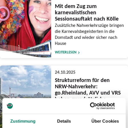
Mit dem Zug zum
karnevalistischen
Sessionsauftakt nach Kölle
Zusätzliche Nahverkehrszüge bringen
die Karnevalsbegeisterten in die
Domstadt und wieder sicher nach
Hause
WEITERLESEN
24.10.2025
Strukturreform für den
NRW-Nahverkehr:
go.Rheinland, AVV und VRS
haben grundsätzliche
Bedenken
Eingaben und flankierende
Gutachten benennen erhebliche
Zustimmung
Details
Über Cookies
Risiken und offene Fragestellungen –