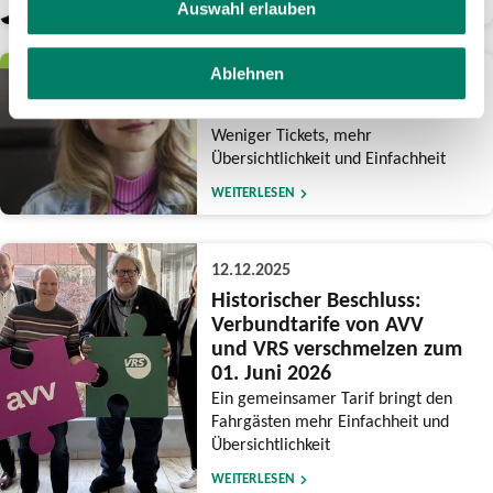
WEITERLESEN
Auswahl erlauben
Ablehnen
15.12.2025
Reform des NRW-Tarifs
Weniger Tickets, mehr
Übersichtlichkeit und Einfachheit
WEITERLESEN
12.12.2025
Historischer Beschluss:
Verbundtarife von AVV
und VRS verschmelzen zum
01. Juni 2026
Ein gemeinsamer Tarif bringt den
Fahrgästen mehr Einfachheit und
Übersichtlichkeit
WEITERLESEN