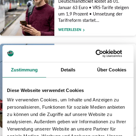
Deutschlandticket kostet ab 01.
Januar 63 Euro • VRS-Tarife steigen
um 1,9 Prozent • Umsetzung der
Tarifreform startet...
WEITERLESEN
17.12.2025
Zweite Bausperrung für
Elektronisches Stellwerk
Zustimmung
Details
Über Cookies
Köln Hauptbahnhof: Bahn
plant nach intensiver
Prüfung Termin in 2027
Diese Webseite verwendet Cookies
Arbeiten nach NRW-
Generalsanierungen • Terminierung
Wir verwenden Cookies, um Inhalte und Anzeigen zu
für geringstmögliche Auswirkungen
personalisieren, Funktionen für soziale Medien anbieten
auf Fahrgäste rund um Bahnknoten...
zu können und die Zugriffe auf unsere Website zu
analysieren. Außerdem geben wir Informationen zu Ihrer
WEITERLESEN
Verwendung unserer Website an unsere Partner für