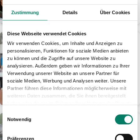
und sichere Teilnahme am
Alltagsverkehr
Zustimmung
Details
Über Cookies
WEITERLESEN
Diese Webseite verwendet Cookies
09.04.2025
Wir verwenden Cookies, um Inhalte und Anzeigen zu
Diese zwölf NRW-
personalisieren, Funktionen für soziale Medien anbieten
Kommunen machen den
zu können und die Zugriffe auf unsere Website zu
„Fußverkehrs-Check 2025“
analysieren. Außerdem geben wir Informationen zu Ihrer
Landesminister für Umwelt,
Verwendung unserer Website an unsere Partner für
Naturschutz und Verkehr Oliver
soziale Medien, Werbung und Analysen weiter. Unsere
Krischer überreicht
Partner führen diese Informationen möglicherweise mit
Teilnahmeurkunden in Düsseldorf
weiteren Daten zusammen, die Sie ihnen bereitgestellt
WEITERLESEN
haben oder die sie im Rahmen Ihrer Nutzung der Dienste
gesammelt haben.
Einwilligungsauswahl
Notwendig
08.04.2025
RB 25: Eisenbahnbrücke
„Weg“ in Meinerzhagen
Präferenzen