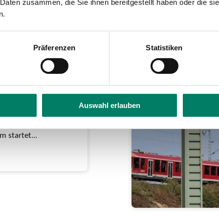
 Daten zusammen, die Sie ihnen bereitgestellt haben oder die s
n.
Präferenzen
Statistiken
zum
r die
Auswahl erlauben
 ab 01. Januar 63 Euro
1,9 Prozent •
 startet...