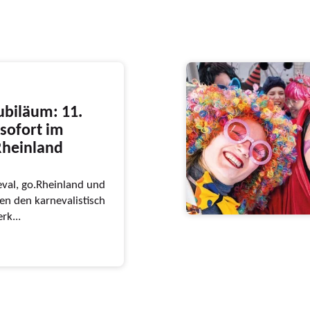
ubiläum: 11.
sofort im
Rheinland
val, go.Rheinland und
n den karnevalistisch
rk...