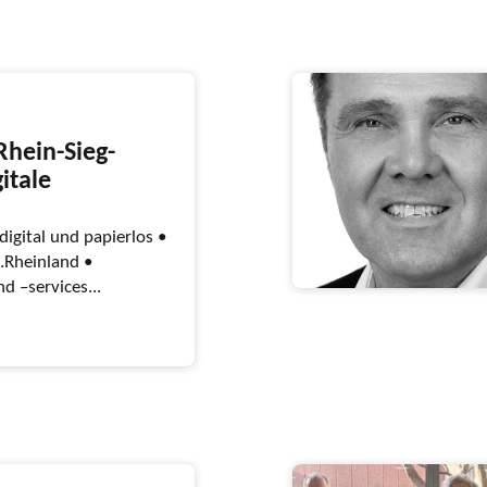
Rhein-Sieg-
gitale
igital und papierlos •
.Rheinland •
d –services...