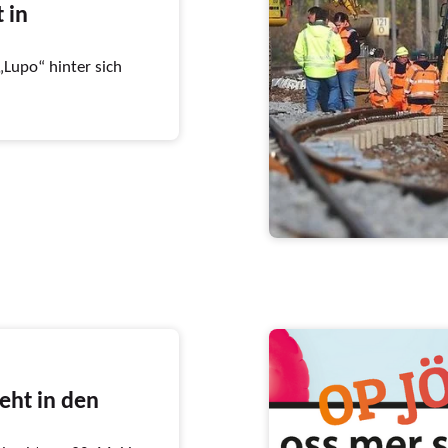
 in
„Lupo“ hinter sich
teht in den