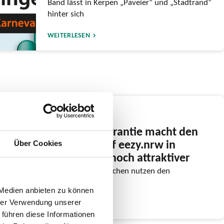
Band lässt in Kerpen „Paveier“ und „Stadtrand“
hinter sich
WEITERLESEN
06.01.2026
Neue Preisgarantie macht den
digitalen Tarif eezy.nrw in
Über Cookies
diesem Jahr noch attraktiver
Immer mehr Menschen nutzen den
landesweiten Tarif
 Medien anbieten zu können
hrer Verwendung unserer
WEITERLESEN
 führen diese Informationen