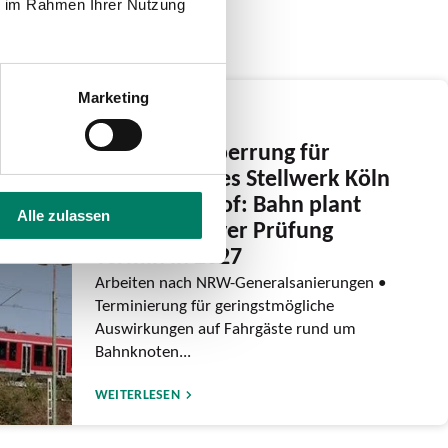
ie im Rahmen Ihrer Nutzung
Marketing
17.12.2025
Zweite Bausperrung für
Elektronisches Stellwerk Köln
Hauptbahnhof: Bahn plant
Alle zulassen
nach intensiver Prüfung
Termin in 2027
Arbeiten nach NRW-Generalsanierungen •
Terminierung für geringstmögliche
Auswirkungen auf Fahrgäste rund um
Bahnknoten...
WEITERLESEN