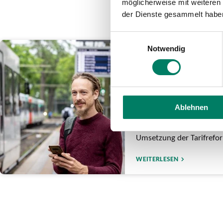
möglicherweise mit weiteren
der Dienste gesammelt habe
Einwilligungsauswahl
Notwendig
19.12.2025
Das ändert sich 
Jahreswechsel fü
Fahrgäste im VRS
Ablehnen
Deutschlandticket kostet
• VRS-Tarife steigen um 
Umsetzung der Tarifreform
WEITERLESEN