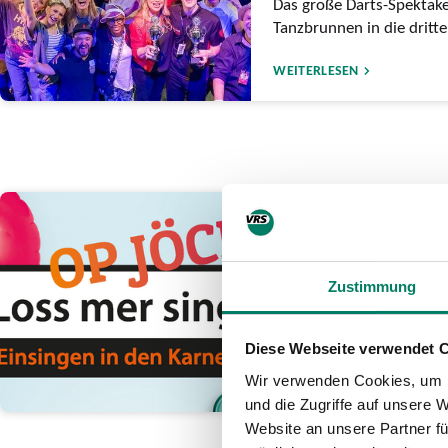
Das große Darts-Spektak
Tanzbrunnen in die dritt
WEITERLESEN
12.01.2026
„Loss mer singe o
„Druckluft“ räum
Zustimmung
Band lässt in Bonn „Kasa
hinter sich
Diese Webseite verwendet 
Wir verwenden Cookies, um I
WEITERLESEN
und die Zugriffe auf unsere 
Website an unsere Partner fü