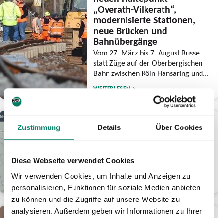
„Overath-Vilkerath“,
modernisierte Stationen,
neue Brücken und
Bahnübergänge
Vom 27. März bis 7. August Busse
statt Züge auf der Oberbergischen
Bahn zwischen Köln Hansaring und...
WEITERLESEN
25.02.2026
Zustimmung
Details
Über Cookies
Neues Angebot in der
Fahrgastinformation
Digitale Baustellenkarte informiert
Diese Webseite verwendet Cookies
Reisende über Großbaustellen
Wir verwenden Cookies, um Inhalte und Anzeigen zu
WEITERLESEN
personalisieren, Funktionen für soziale Medien anbieten
zu können und die Zugriffe auf unsere Website zu
analysieren. Außerdem geben wir Informationen zu Ihrer
18.02.2026