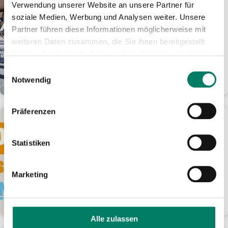
Verwendung unserer Website an unsere Partner für
Wie geht es weiter auf der
soziale Medien, Werbung und Analysen weiter. Unsere
Siegstrecke?
Partner führen diese Informationen möglicherweise mit
Siebenmonatige Sanierung der
weiteren Daten zusammen, die Sie ihnen bereitgestellt
Bahnstrecke ab Dezember 2026 –
haben oder die sie im Rahmen Ihrer Nutzung der Dienste
Perspektive des RE 9 (Rhein-Sieg-
gesammelt haben.
Express) ab 2033
Einwilligungsauswahl
Notwendig
WEITERLESEN
Präferenzen
10.02.2026
„Loss mer singe op Jöck“:
Statistiken
Druckluft räumt ab
Band gewinnt im Gesamtranking
deutlich vor Kasalla und Klüngelköpp
Marketing
+++ „Karnevalsmaus“ wird auf allen
„LMS op...
WEITERLESEN
Alle zulassen