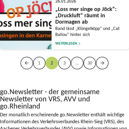
26.01.2026
„Loss mer singe op Jöck“:
„Druckluft“ räumt in
Dormagen ab
Band lässt „Klüngelköpp“ und „Cat
Ballou“ hinter sich
WEITERLESEN
1
2
3
...
30
go.Newsletter - der gemeinsame
Newsletter von VRS, AVV und
go.Rheinland
Der monatlich erscheinende go.Newsletter enthält wichtige
Informationen des Verkehrsverbundes Rhein-Sieg (VRS), des
Aachener Verkehrsverbundes (AVV) sowie Informationen von