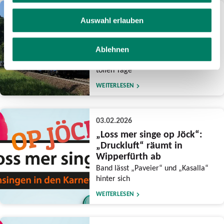
10.02.2026
Auswahl erlauben
Mit dem Zug zum Karneval
nach Kölle
Zusätzliche Züge, mehr Sitzplätze
Ablehnen
und ein praktisches Ticket für die
tollen Tage
WEITERLESEN
03.02.2026
„Loss mer singe op Jöck“:
„Druckluft“ räumt in
Wipperfürth ab
Band lässt „Paveier“ und „Kasalla“
hinter sich
WEITERLESEN