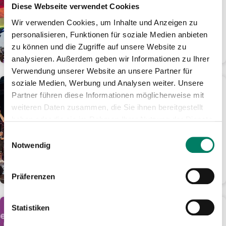
Tage für nur 24 Euro im
Diese Webseite verwendet Cookies
Rheinland mobil
Wir verwenden Cookies, um Inhalte und Anzeigen zu
Ticket-Angebot ist online oder als
personalisieren, Funktionen für soziale Medien anbieten
Handyticket erhältlich
zu können und die Zugriffe auf unsere Website zu
WEITERLESEN
analysieren. Außerdem geben wir Informationen zu Ihrer
Verwendung unserer Website an unsere Partner für
soziale Medien, Werbung und Analysen weiter. Unsere
01.06.2026
Partner führen diese Informationen möglicherweise mit
KöllePally lässt den
weiteren Daten zusammen, die Sie ihnen bereitgestellt
Tanzbrunnen eskalieren:
haben oder die sie im Rahmen Ihrer Nutzung der Dienste
1.000 Fans feiern kölsches
gesammelt haben.
Darts-Spektakel
Einwilligungsauswahl
Notwendig
Ausbilder Schmidt und Laurin
Winters holen sich den Final-Sieg
WEITERLESEN
Präferenzen
Statistiken
01.06.2026
Aus gutem Grund: Fünf