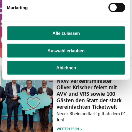
Euro Guthaben für
Marketing
frühsommerliche Fahrten
mit eezy.nrw
Verkehrsverbünde feiern mit der
Aktion ihre Tarifreformen und wollen
Alle zulassen
den Luftlinientarif noch bekannter
machen
Auswahl erlauben
WEITERLESEN
Ablehnen
28.05.2026
NRW-Verkehrsminister
Oliver Krischer feiert mit
AVV und VRS sowie 100
Gästen den Start der stark
vereinfachten Ticketwelt
Neuer Rheinlandtarif gilt ab dem 01.
Juni
WEITERLESEN