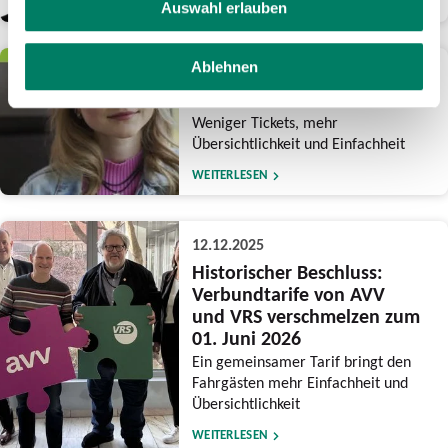
WEITERLESEN
Auswahl erlauben
Ablehnen
15.12.2025
Reform des NRW-Tarifs
Weniger Tickets, mehr
Übersichtlichkeit und Einfachheit
WEITERLESEN
12.12.2025
Historischer Beschluss:
Verbundtarife von AVV
und VRS verschmelzen zum
01. Juni 2026
Ein gemeinsamer Tarif bringt den
Fahrgästen mehr Einfachheit und
Übersichtlichkeit
WEITERLESEN