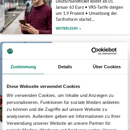
Deutschlandticket kostet ab 01.
Januar 63 Euro • VRS-Tarife steigen
um 1,9 Prozent • Umsetzung der
Tarifreform startet...
WEITERLESEN
17.12.2025
Zweite Bausperrung für
Elektronisches Stellwerk
Zustimmung
Details
Über Cookies
Köln Hauptbahnhof: Bahn
plant nach intensiver
Prüfung Termin in 2027
Diese Webseite verwendet Cookies
Arbeiten nach NRW-
Generalsanierungen • Terminierung
Wir verwenden Cookies, um Inhalte und Anzeigen zu
für geringstmögliche Auswirkungen
personalisieren, Funktionen für soziale Medien anbieten
auf Fahrgäste rund um Bahnknoten...
zu können und die Zugriffe auf unsere Website zu
analysieren. Außerdem geben wir Informationen zu Ihrer
WEITERLESEN
Verwendung unserer Website an unsere Partner für