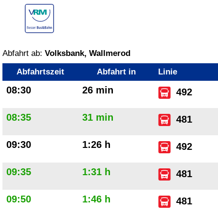
Abfahrt ab:
Volksbank, Wallmerod
Abfahrtszeit
Abfahrt in
Linie
08:30
26 min
492
08:35
31 min
481
09:30
1:26 h
492
09:35
1:31 h
481
09:50
1:46 h
481