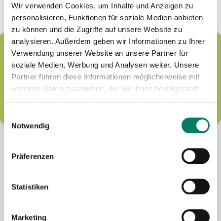
Wir verwenden Cookies, um Inhalte und Anzeigen zu
personalisieren, Funktionen für soziale Medien anbieten
zu können und die Zugriffe auf unsere Website zu
analysieren. Außerdem geben wir Informationen zu Ihrer
Latest news by e-mail
Verwendung unserer Website an unsere Partner für
We provide information about news and keep our
soziale Medien, Werbung und Analysen weiter. Unsere
readers up to date! Simply subscribe to our free
Partner führen diese Informationen möglicherweise mit
newsletter.
weiteren Daten zusammen, die Sie ihnen bereitgestellt
haben oder die sie im Rahmen Ihrer Nutzung der Dienste
LEARN MORE
gesammelt haben.
Einwilligungsauswahl
Notwendig
Präferenzen
Statistiken
Future-mobility
Marketing