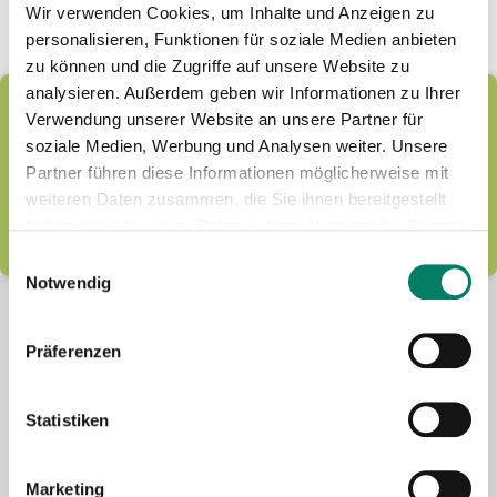
Wir verwenden Cookies, um Inhalte und Anzeigen zu
personalisieren, Funktionen für soziale Medien anbieten
zu können und die Zugriffe auf unsere Website zu
analysieren. Außerdem geben wir Informationen zu Ihrer
Latest news by e-mail
Verwendung unserer Website an unsere Partner für
We provide information about news and keep our
soziale Medien, Werbung und Analysen weiter. Unsere
readers up to date! Simply subscribe to our free
Partner führen diese Informationen möglicherweise mit
newsletter.
weiteren Daten zusammen, die Sie ihnen bereitgestellt
haben oder die sie im Rahmen Ihrer Nutzung der Dienste
LEARN MORE
gesammelt haben.
Einwilligungsauswahl
Notwendig
Präferenzen
Statistiken
Future-mobility
Marketing